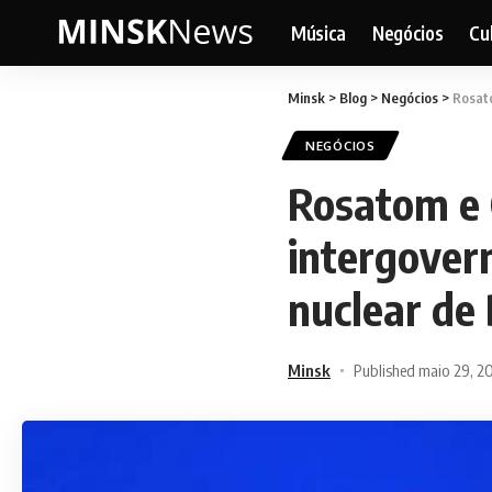
Música
Negócios
Cu
Minsk
>
Blog
>
Negócios
>
Rosat
NEGÓCIOS
Rosatom e 
intergover
nuclear de
Minsk
Published maio 29, 2