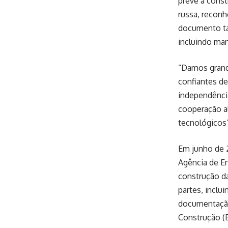
prevê a cons
russa, reconh
documento ta
incluindo man
“Damos grand
confiantes de
independência
cooperação a
tecnológicos”
Em junho de 
Agência de En
construção da
partes, inclu
documentação 
Construção (