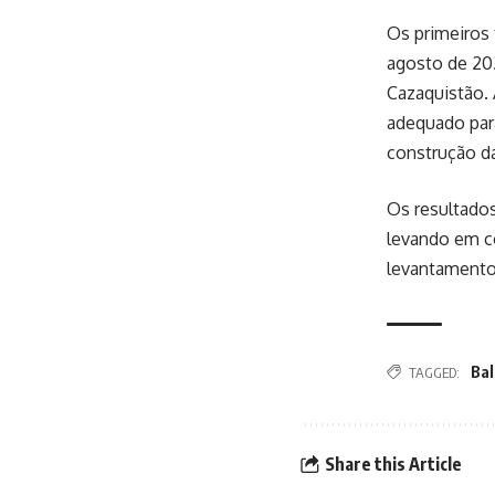
Os primeiros 
agosto de 202
Cazaquistão. 
adequado para
construção da
Os resultados
levando em c
levantamentos
Ba
TAGGED:
Share this Article