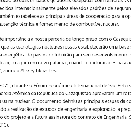
trução de duas unidades geradoras equipadas com reatores VV
ecidos internacionalmente pelos elevados padrões de seguranç
mbém estabelece as principais áreas de cooperação para a op
utenção técnica e fornecimento de combustível nuclear.
e importância à nossa parceria de longo prazo com o Cazaqui
 que as tecnologias nucleares russas estabelecerão uma base s
 energética do país e contribuirão para seu desenvolvimento 
lcançou agora um novo patamar, criando oportunidades para 
, afirmou Alexey Likhachev.
2025, durante o Fórum Econômico Internacional de São Peters
ergia Atômica da República do Cazaquistão aprovaram um rotei
 usina nuclear. O documento definiu as principais etapas da c
indo a realização de estudos de engenharia e exploração, a pre
do projeto e a futura assinatura do contrato de Engenharia,
EPC).