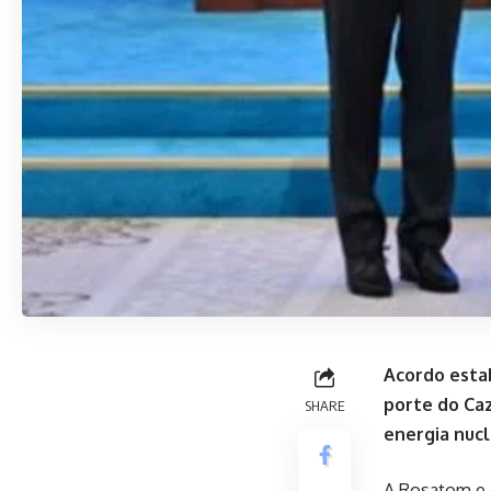
Acordo estab
porte do Caz
SHARE
energia nuc
A Rosatom e 