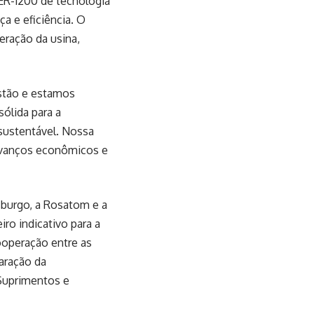
ER-1200 de tecnologia
a e eficiência. O
eração da usina,
stão e estamos
ólida para a
sustentável. Nossa
avanços econômicos e
burgo, a Rosatom e a
ro indicativo para a
ooperação entre as
paração da
 Suprimentos e