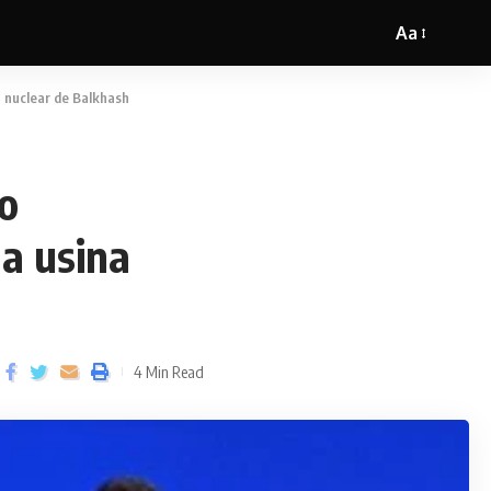
Aa
 nuclear de Balkhash
o
a usina
4 Min Read