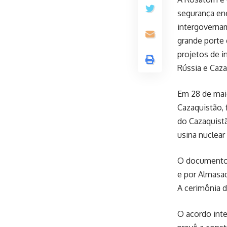
segurança en
intergovernam
grande porte 
projetos de i
Rússia e Caza
Em 28 de maio
Cazaquistão,
do Cazaquistã
usina nuclear 
O documento f
e por Almasad
A cerimônia d
O acordo inte