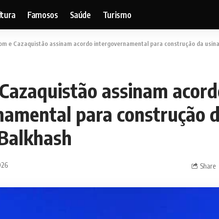
ltura
Famosos
Saúde
Turismo
om e Cazaquistão assinam acordo intergovernamental para construção da usina
Cazaquistão assinam acord
namental para construção d
 Balkhash
026
Share