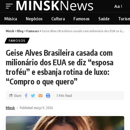
Aa
Música
Negócios
Cultura
Famosos
Saúde
Turis
Minsk
>
Blog
>
Famosos
>
Geise Alves Brasileira casada com milionário dos EUA se diz “esposa troféu” e esbanja rotina de luxo: “Compro o que quero”
FAMOSOS
Geise Alves Brasileira casada com
milionário dos EUA se diz “esposa
troféu” e esbanja rotina de luxo:
“Compro o que quero”
Share
5 Min Read
Minsk
Published março 9, 2026