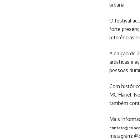
urbana.
O festival ac
forte presenç
referências h
A edição de 2
artísticas e 
pessoas duran
Com histórico
MC Hariel, Ne
também contr
Mais informa
contato@criac
Instagram: @c