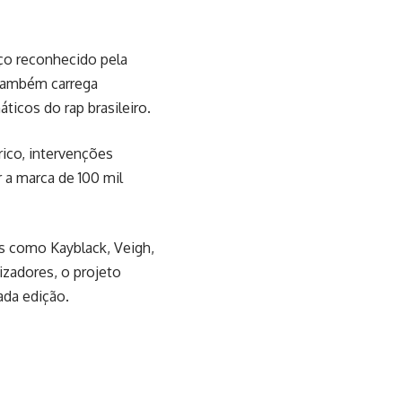
aço reconhecido pela
 também carrega
ticos do rap brasileiro.
ico, intervenções
r a marca de 100 mil
as como Kayblack, Veigh,
izadores, o projeto
ada edição.