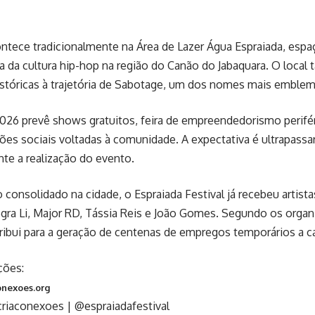
ontece tradicionalmente na Área de Lazer Água Espraiada, esp
a da cultura hip-hop na região do Canão do Jabaquara. O local
istóricas à trajetória de Sabotage, um dos nomes mais emblemá
026 prevê shows gratuitos, feira de empreendedorismo perifér
ações sociais voltadas à comunidade. A expectativa é ultrapassa
te a realização do evento.
 consolidado na cidade, o Espraiada Festival já recebeu artist
gra Li, Major RD, Tássia Reis e João Gomes. Segundo os organ
ibui para a geração de centenas de empregos temporários a c
ções:
onexoes.org
riaconexoes | @espraiadafestival