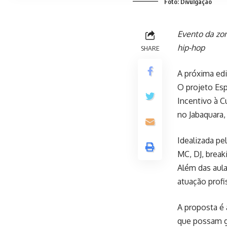
Foto: Divulgação
Evento da zon
hip-hop
SHARE
A próxima edi
O projeto Esp
Incentivo à C
no Jabaquara,
Idealizada pel
MC, DJ, break
Além das aula
atuação profis
A proposta é 
que possam ge