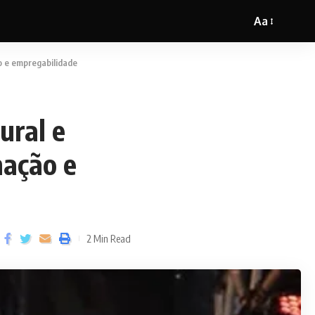
Aa
o e empregabilidade
ural e
mação e
2 Min Read