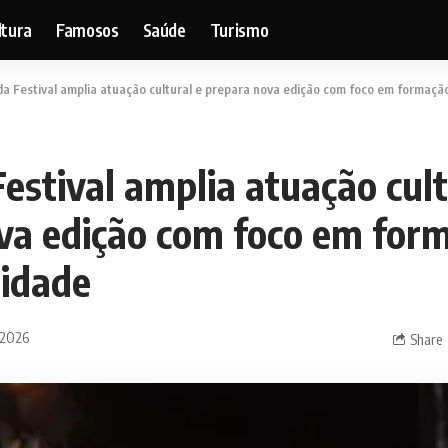
ltura
Famosos
Saúde
Turismo
da Festival amplia atuação cultural e prepara nova edição com foco em formaçã
estival amplia atuação cult
va edição com foco em for
idade
 2026
Share