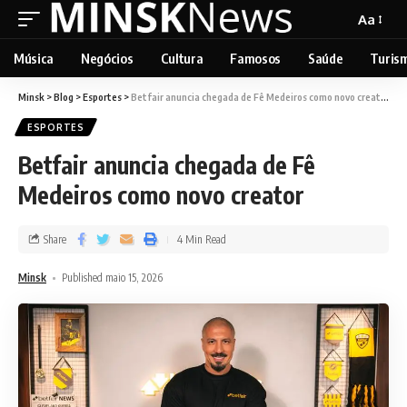
Aa
Música
Negócios
Cultura
Famosos
Saúde
Turis
Minsk
>
Blog
>
Esportes
>
Betfair anuncia chegada de Fê Medeiros como novo creator
ESPORTES
Betfair anuncia chegada de Fê
Medeiros como novo creator
Share
4 Min Read
Minsk
Published maio 15, 2026