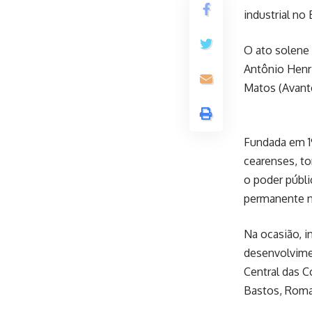
industrial no 
O ato solene 
Antônio Henri
Matos (Avante)
Fundada em 19
cearenses, to
o poder públi
permanente n
Na ocasião, 
desenvolvimen
Central das C
Bastos, Romaz