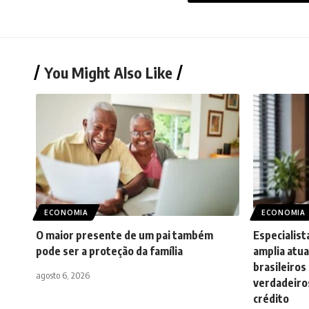
You Might Also Like
ECONOMIA
ECONOMIA
O maior presente de um pai também
Especialist
pode ser a proteção da família
amplia atua
brasileiro
agosto 6, 2026
verdadeiros
crédito