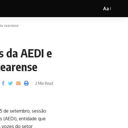
Aa
ria cearense
s da AEDI e
cearense
2 Min Read
, 5 de setembro, sessão
 (AEDI), entidade que
s vozes do setor