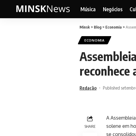
Música
Negócios
Cu
Minsk
>
Blog
>
Economia
>
Assem
ECONOMIA
Assembleia
reconhece 
Redação
Published setembr
A Assembleia 
solene em ho
SHARE
se consolido