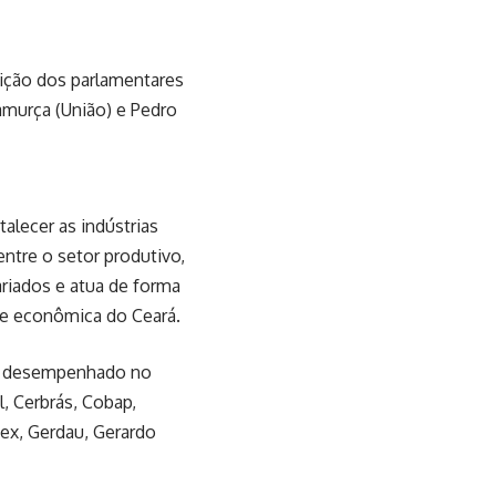
rição dos parlamentares
amurça (União) e Pedro
alecer as indústrias
ntre o setor produtivo,
ariados e atua de forma
de econômica do Ceará.
el desempenhado no
l, Cerbrás, Cobap,
tex, Gerdau, Gerardo