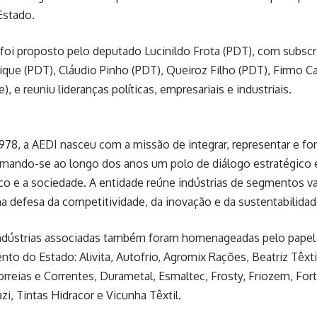
Estado.
foi proposto pelo deputado Lucinildo Frota (PDT), com subsc
que (PDT), Cláudio Pinho (PDT), Queiroz Filho (PDT), Firmo C
, e reuniu lideranças políticas, empresariais e industriais.
78, a AEDI nasceu com a missão de integrar, representar e fort
rnando-se ao longo dos anos um polo de diálogo estratégico e
co e a sociedade. A entidade reúne indústrias de segmentos v
a defesa da competitividade, da inovação e da sustentabilida
indústrias associadas também foram homenageadas pelo pap
to do Estado: Alivita, Autofrio, Agromix Rações, Beatriz Têxti
orreias e Correntes, Durametal, Esmaltec, Frosty, Friozem, For
i, Tintas Hidracor e Vicunha Têxtil.