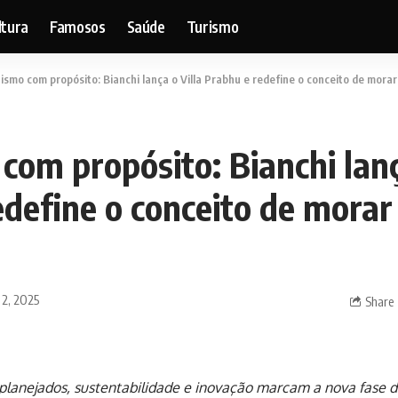
ltura
Famosos
Saúde
Turismo
smo com propósito: Bianchi lança o Villa Prabhu e redefine o conceito de morar 
om propósito: Bianchi lanç
define o conceito de morar 
 2, 2025
Share
planejados, sustentabilidade e inovação marcam a nova fase 