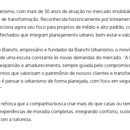
anismo, com mais de 30 anos de atuação no mercado imobiliár
e transformação. Reconhecida historicamente por loteament
eciona agora seu foco para projetos de médio e alto padrão, 
fechados que integram planejamento urbano, bem-estar e valo
 Bianchi, empresário e fundador da Bianchi Urbanismo, o mov
 de uma escuta constante às novas demandas do mercado. “A 
xpansão e amadurecimento, sempre guiada pelo compromiss
tos que valorizam o patrimônio de nossos clientes e transf
é pensar o urbanismo de forma planejada, com foco em segura
”
reforça que a companhia busca criar mais do que casas ou terr
experiências de moradia completas, integrando conforto, sust
com a natureza.