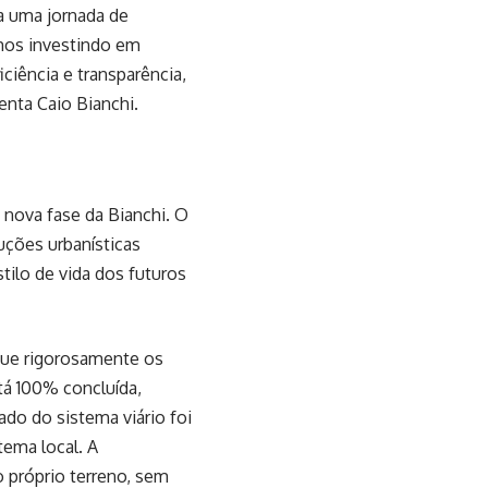
a uma jornada de
imos investindo em
iciência e transparência,
nta Caio Bianchi.
a nova fase da Bianchi. O
uções urbanísticas
tilo de vida dos futuros
gue rigorosamente os
tá 100% concluída,
ado do sistema viário foi
tema local. A
o próprio terreno, sem