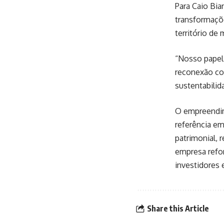
Para Caio Bia
transformaçõe
território de
“Nosso papel 
reconexão co
sustentabilid
O empreendim
referência e
patrimonial, 
empresa refor
investidores 
Share this Article