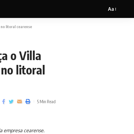
Aa
no litoral cearense
a o Villa
no litoral
5 Min Read
da empresa cearense.