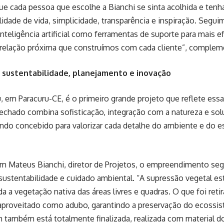
e cada pessoa que escolhe a Bianchi se sinta acolhida e tenh
lidade de vida, simplicidade, transparência e inspiração. Segu
inteligência artificial como ferramentas de suporte para mais ef
 relação próxima que construímos com cada cliente”, compleme
: sustentabilidade, planejamento e inovação
u, em Paracuru-CE, é o primeiro grande projeto que reflete ess
chado combina sofisticação, integração com a natureza e sol
do concebido para valorizar cada detalhe do ambiente e do es
m Mateus Bianchi, diretor de Projetos, o empreendimento se
 sustentabilidade e cuidado ambiental. “A supressão vegetal es
 a vegetação nativa das áreas livres e quadras. O que foi retir
eaproveitado como adubo, garantindo a preservação do ecossis
 também está totalmente finalizada, realizada com material d