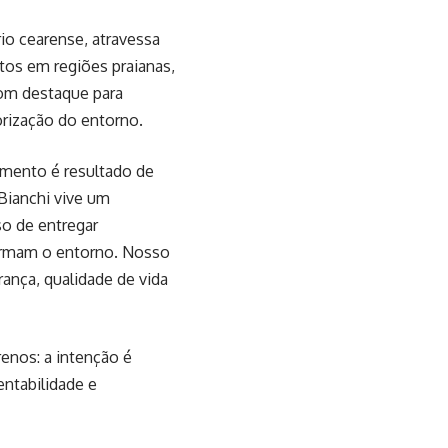
io cearense, atravessa
os em regiões praianas,
com destaque para
rização do entorno.
imento é resultado de
Bianchi vive um
o de entregar
ormam o entorno. Nosso
nça, qualidade de vida
enos: a intenção é
entabilidade e