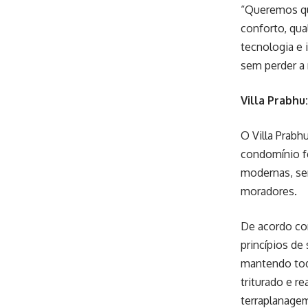
“Queremos qu
conforto, qua
tecnologia e 
sem perder a
Villa Prabhu
O Villa Prabh
condomínio fe
modernas, sen
moradores.
De acordo co
princípios de
mantendo toda
triturado e r
terraplanagem