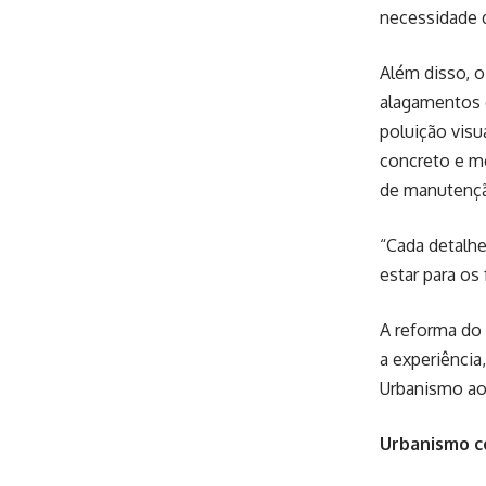
necessidade d
Além disso, o
alagamentos e
poluição visu
concreto e me
de manutenç
“Cada detalh
estar para os
A reforma do 
a experiência
Urbanismo aos
Urbanismo co