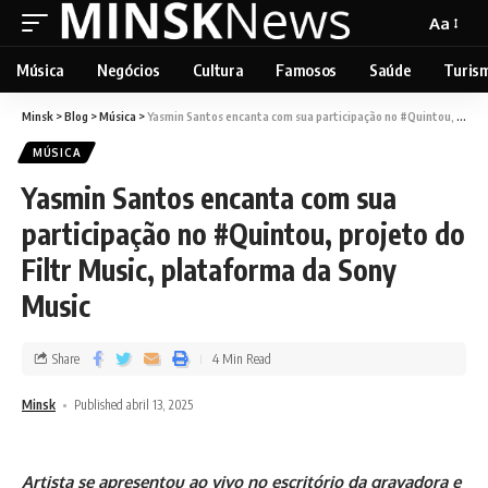
Aa
Música
Negócios
Cultura
Famosos
Saúde
Turis
Minsk
>
Blog
>
Música
>
Yasmin Santos encanta com sua participação no #Quintou, projeto do Filtr Music, plataforma da Sony Music
MÚSICA
Yasmin Santos encanta com sua
participação no #Quintou, projeto do
Filtr Music, plataforma da Sony
Music
Share
4 Min Read
Minsk
Published abril 13, 2025
Artista se apresentou ao vivo no escritório da gravadora e