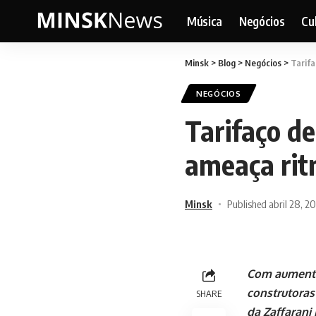
Música
Negócios
Cu
Minsk
>
Blog
>
Negócios
>
Tarifa
NEGÓCIOS
Tarifaço d
ameaça rit
Minsk
Published abril 28, 2
Com aumento 
construtoras 
SHARE
da Zaffarani