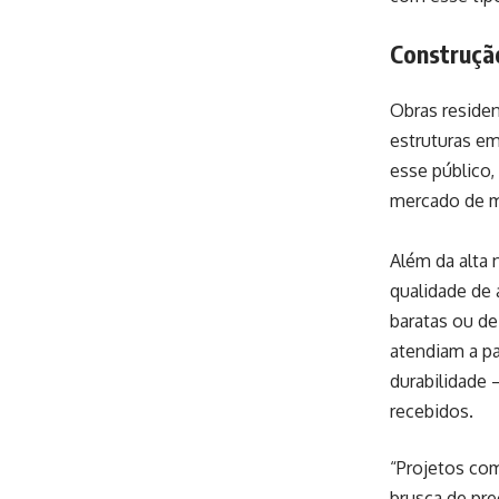
Construção
Obras residen
estruturas em
esse público,
mercado de m
Além da alta
qualidade de 
baratas ou d
atendiam a p
durabilidade 
recebidos.
“Projetos co
brusca de pre