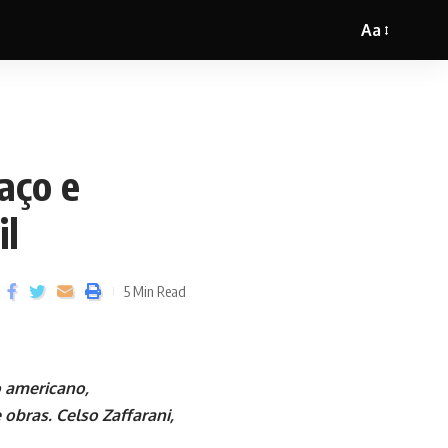
Aa
aço e
il
5 Min Read
o americano,
 obras. Celso Zaffarani,