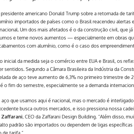
 presidente americano Donald Trump sobre a retomada de tari
umínio importados de países como o Brasil reacendeu alertas 
acional. Um dos mais afetados é o da construção civil, que já
sumos e teme novos aumentos — especialmente em obras que 
acabamentos com alumínio, como é o caso dos empreendimento
 inicial da medida seja o comércio entre EUA e Brasil, os refle
 sentidos. Segundo a Câmara Brasileira da Indústria da Const
elada de aço teve aumento de 6,3% no primeiro trimestre de 2
té o fim do semestre, especialmente se a demanda internaciona
 aço que usamos aqui é nacional, mas o mercado é interligado
xcedente busca outros mercados, e isso pressiona nossa cade
 Zaffarani
, CEO da Zaffarani Design Building. “Além disso, m
 alto padrão são importados ou dependem de ligas específica
 de tarifa.”