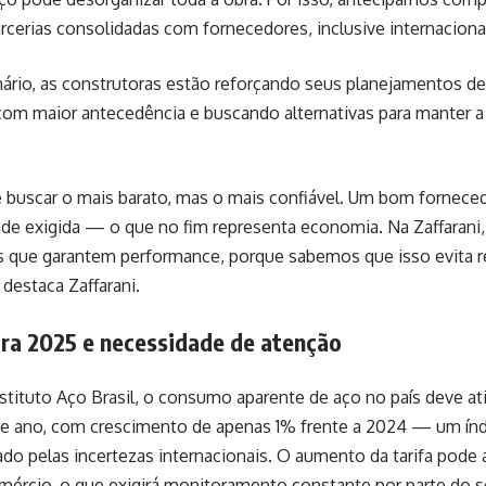
erias consolidadas com fornecedores, inclusive internacionai
ário, as construtoras estão reforçando seus planejamentos d
om maior antecedência e buscando alternativas para manter a 
é buscar o mais barato, mas o mais confiável. Um bom fornece
de exigida — o que no fim representa economia. Na Zaffarani,
s que garantem performance, porque sabemos que isso evita r
 destaca Zaffarani.
ara 2025 e necessidade de atenção
tituto Aço Brasil, o consumo aparente de aço no país deve ati
te ano, com crescimento de apenas 1% frente a 2024 — um índ
ado pelas incertezas internacionais. O aumento da tarifa pode a
mércio, o que exigirá monitoramento constante por parte do s