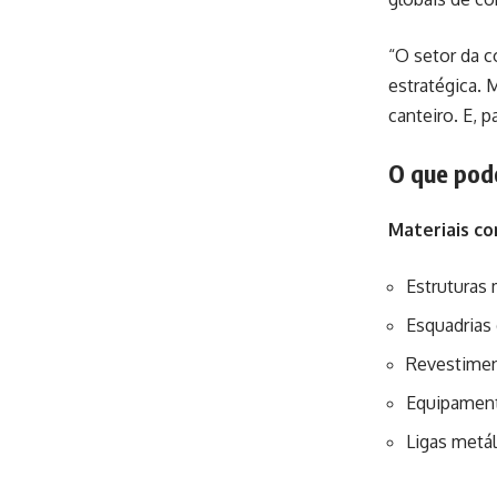
“O setor da 
estratégica. 
canteiro. E, 
O que pode
Materiais c
Estruturas 
Esquadrias 
Revestimen
Equipament
Ligas metá