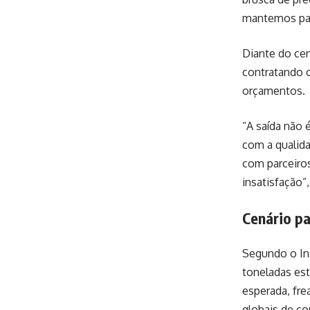
mantemos parc
Diante do cen
contratando c
orçamentos.
“A saída não 
com a qualida
com parceiro
insatisfação”,
Cenário p
Segundo o Ins
toneladas es
esperada, fre
globais de co