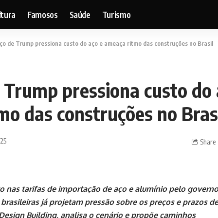
ltura
Famosos
Saúde
Turismo
ço de Trump pressiona custo do aço e ameaça ritmo das construções no Brasil
e Trump pressiona custo do 
mo das construções no Bras
025
Share
nas tarifas de importação de aço e alumínio pelo govern
brasileiras já projetam pressão sobre os preços e prazos de
 Design Building, analisa o cenário e propõe caminhos