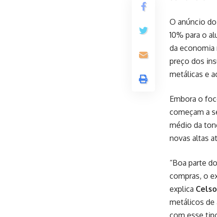
O anúncio do
10% para o al
da economia n
preço dos in
metálicas e 
Embora o foco
começam a ser
médio da ton
novas altas a
“Boa parte do
compras, o e
explica
Celso
metálicos de
com esse tipo