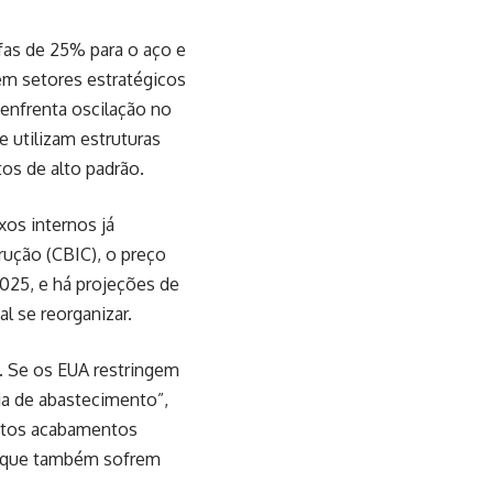
fas de 25% para o aço e
em setores estratégicos
 enfrenta oscilação no
utilizam estruturas
s de alto padrão.
xos internos já
rução (CBIC), o preço
025, e há projeções de
l se reorganizar.
. Se os EUA restringem
ia de abastecimento”,
uitos acabamentos
s que também sofrem