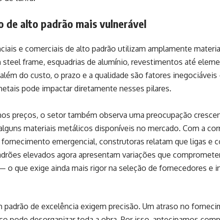
 de alto padrão mais vulnerável
ciais e comerciais de alto padrão utilizam amplamente materia
 steel frame, esquadrias de alumínio, revestimentos até eleme
 além do custo, o prazo e a qualidade são fatores inegociáveis
etais pode impactar diretamente nesses pilares.
 nos preços, o setor também observa uma preocupação cresce
alguns materiais metálicos disponíveis no mercado. Com a corr
e fornecimento emergencial, construtoras relatam que ligas e
adrões elevados agora apresentam variações que comprome
— o que exige ainda mais rigor na seleção de fornecedores e
m padrão de excelência exigem precisão. Um atraso no fornec
ço pode desorganizar toda a obra. Por isso, antecipamos comp