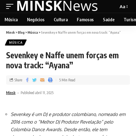
Aa
Música
Negócios
Cultura
Famosos
Saúde
Turis
Minsk
>
Blog
>
Música
>
Sevenkey e Naffe unem forças em nova track: “Ayana”
MÚSICA
Sevenkey e Naffe unem forças em
nova track: “Ayana”
Share
5 Min Read
Minsk
Published abril 11, 2025
Sevenkey é um DJ e produtor colombiano, nomeado em
2016 como o “Melhor DJ Produtor Revelação” pelo
Colombia Dance Awards. Desde então, ele tem