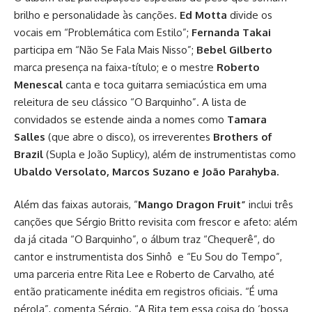
brilho e personalidade às canções.
Ed Motta
divide os
vocais em “Problemática com Estilo”;
Fernanda Takai
participa em “Não Se Fala Mais Nisso”;
Bebel Gilberto
marca presença na faixa-título; e o mestre
Roberto
Menescal
canta e toca guitarra semiacústica em uma
releitura de seu clássico “O Barquinho”. A lista de
convidados se estende ainda a nomes como
Tamara
Salles
(que abre o disco), os irreverentes
Brothers of
Brazil
(Supla e João Suplicy), além de instrumentistas como
Ubaldo Versolato, Marcos Suzano e João Parahyba.
Além das faixas autorais, “
Mango Dragon Fruit”
inclui três
canções que Sérgio Britto revisita com frescor e afeto: além
da já citada “O Barquinho”, o álbum traz “Chequerê”, do
cantor e instrumentista dos Sinhô e “Eu Sou do Tempo”,
uma parceria entre Rita Lee e Roberto de Carvalho, até
então praticamente inédita em registros oficiais. “É uma
pérola”, comenta Sérgio. “A Rita tem essa coisa do ‘bossa