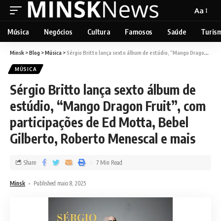
Aa
Música
Negócios
Cultura
Famosos
Saúde
Turis
Minsk
>
Blog
>
Música
>
Sérgio Britto lança sexto álbum de estúdio, “Mango Dragon Fruit”, com participações de Ed Motta, Bebel Gilberto, Roberto Menescal e mais
MÚSICA
Sérgio Britto lança sexto álbum de
estúdio, “Mango Dragon Fruit”, com
participações de Ed Motta, Bebel
Gilberto, Roberto Menescal e mais
Share
7 Min Read
Minsk
Published maio 8, 2025