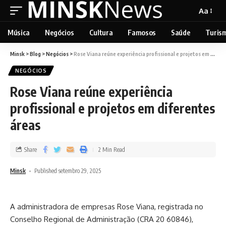
Aa
Música
Negócios
Cultura
Famosos
Saúde
Turis
Minsk
>
Blog
>
Negócios
>
Rose Viana reúne experiência profissional e projetos em diferentes áreas
NEGÓCIOS
Rose Viana reúne experiência
profissional e projetos em diferentes
áreas
Share
2 Min Read
Minsk
Published setembro 29, 2025
A administradora de empresas Rose Viana, registrada no
Conselho Regional de Administração (CRA 20 60846),