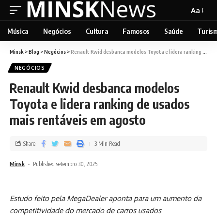
Aa
Música
Negócios
Cultura
Famosos
Saúde
Turis
Minsk
>
Blog
>
Negócios
>
Renault Kwid desbanca modelos Toyota e lidera ranking de usados mais rentáveis em agosto
NEGÓCIOS
Renault Kwid desbanca modelos
Toyota e lidera ranking de usados
mais rentáveis em agosto
Share
3 Min Read
Minsk
Published setembro 30, 2025
Estudo feito pela MegaDealer aponta para um aumento da
competitividade do mercado de carros usados