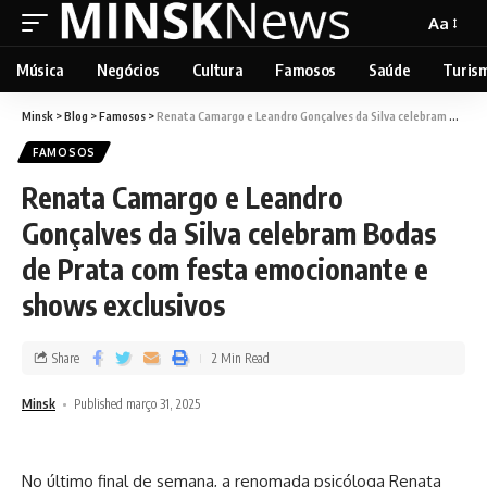
Aa
Música
Negócios
Cultura
Famosos
Saúde
Turis
Minsk
>
Blog
>
Famosos
>
Renata Camargo e Leandro Gonçalves da Silva celebram Bodas de Prata com festa emocionante e shows exclusivos
FAMOSOS
Renata Camargo e Leandro
Gonçalves da Silva celebram Bodas
de Prata com festa emocionante e
shows exclusivos
Share
2 Min Read
Minsk
Published março 31, 2025
No último final de semana, a renomada psicóloga Renata