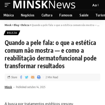
Aa
Música
Negócios
Cultura
Famosos
Saúde
Turis
Minsk
>
Blog
>
Beleza
>
Quando a pele fala: o que a estética comum não mostra — e como a reabilitação dermatofuncional pode transformar resultados
BELEZA
Quando a pele fala: o que a estética
comum não mostra — e como a
reabilitação dermatofuncional pode
transformar resultados
Share
2 Min Read
Minsk
Published outubro 14, 2025
A busca por tratamentos estéticos cresceu