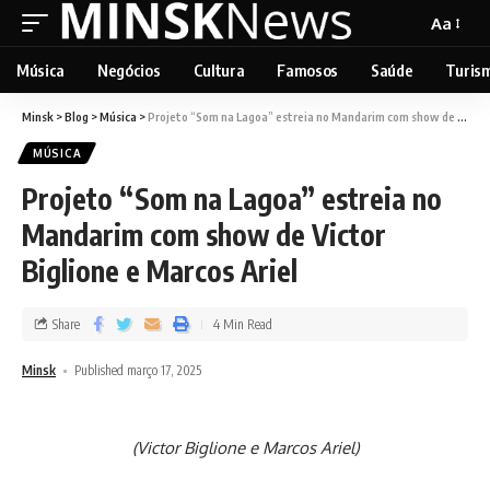
Aa
Música
Negócios
Cultura
Famosos
Saúde
Turis
Minsk
>
Blog
>
Música
>
Projeto “Som na Lagoa” estreia no Mandarim com show de Victor Biglione e Marcos Ariel
MÚSICA
Projeto “Som na Lagoa” estreia no
Mandarim com show de Victor
Biglione e Marcos Ariel
Share
4 Min Read
Minsk
Published março 17, 2025
(Victor Biglione e Marcos Ariel)