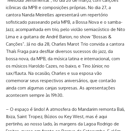
“Melodia Sentimental”, no dia 26 de março, com canções
icônicas da MPB e composições próprias. No dia 27, a
cantora Nanda Meirelles apresentará um repertório
sofisticado passeando pela MPB, a Bossa Nova e o samba-
Jazz, acompanhada em trio, pelo violão semiacústico de Nito
Lima e a guitarra de André Barion, no show “Bossas &
Canções”. Já no dia 28, Charles Marot Trio convida a cantora
Thaís Fraga para desfilar diversos sucessos do jazz, da
bossa nova, da MPB, da música latina e internacional, com
os músicos Haroldo Cazes, no baixo, e Tino Júnior, no
sax/flauta. Na ocasião, Charles e sua esposa vão
comemorar seus respectivos aniversários, que contarão
ainda com algumas canjas surpresas. As apresentações
acontecem sempre às 19h30.
– O espaço é lindo! A atmosfera do Mandarim remonta Bali,
Ibiza, Saint Tropez, Búzios ou Key West, mas é aqui
pertinho, ao nosso lado, às margens da Lagoa Rodrigo de