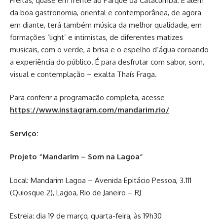
Freitas, quase em frente ao Parque da Catacumba. E além
da boa gastronomia, oriental e contemporânea, de agora
em diante, terá também música da melhor qualidade, em
formações ‘light’ e intimistas, de diferentes matizes
musicais, com o verde, a brisa e o espelho d’água coroando
a experiência do público. É para desfrutar com sabor, som,
visual e contemplação – exalta Thaís Fraga.
Para conferir a programação completa, acesse
https://www.instagram.com/mandarim.rio/
Serviço:
Projeto “Mandarim – Som na Lagoa”
Local: Mandarim Lagoa – Avenida Epitácio Pessoa, 3.111
(Quiosque 2), Lagoa, Rio de Janeiro – RJ
Estreia: dia 19 de março, quarta-feira, às 19h30