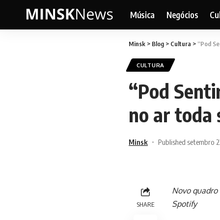
Música
Negócios
Cu
Minsk
>
Blog
>
Cultura
>
“Pod Sen
CULTURA
“Pod Sentir
no ar toda 
Minsk
Published setembro 2
Novo quadro f
Spotify
SHARE