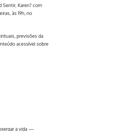
d Sentir, Karen? com
iras, às 19h, no
rituais, previsões da
onteúdo acessível sobre
enxergar a vida —