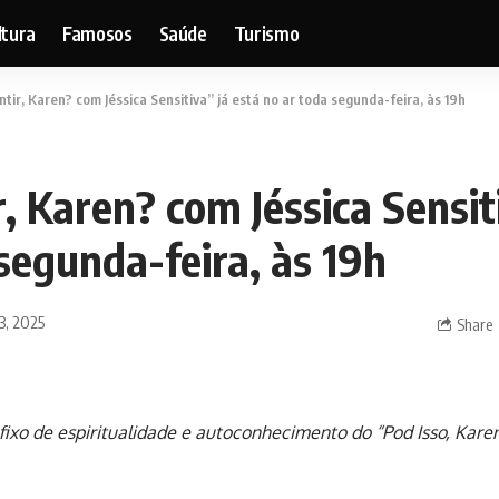
ltura
Famosos
Saúde
Turismo
tir, Karen? com Jéssica Sensitiva” já está no ar toda segunda-feira, às 19h
, Karen? com Jéssica Sensit
segunda-feira, às 19h
3, 2025
Share
ixo de espiritualidade e autoconhecimento do “Pod Isso, Kare