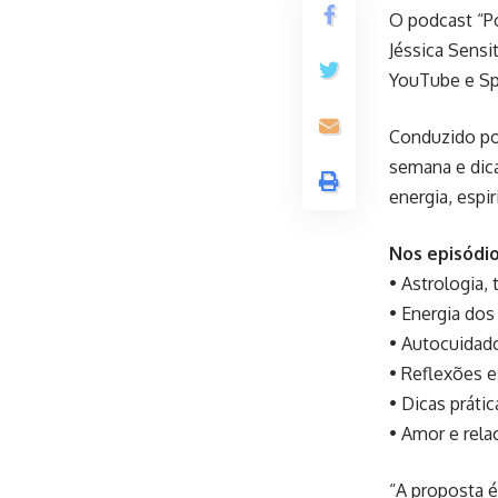
O podcast “Po
Jéssica Sensi
YouTube e Sp
Conduzido por
semana e dica
energia, espi
Nos episódio
• Astrologia,
• Energia dos
• Autocuidado
• Reflexões e
• Dicas prátic
• Amor e rela
“A proposta é