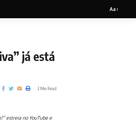
Aa
iva” já está
2 Min Read
n?” estreia no YouTube e