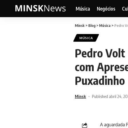
Música
Negócios
Cu
Minsk
>
Blog
>
Música
>
Pedro Vo
MÚSICA
Pedro Volt
com Aprese
Puxadinho
Minsk
Published abril 24, 2
A aguardada 