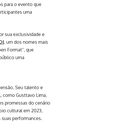
dos para o evento que
rticipantes uma
or sua exclusividade e
DJ
, um dos nomes mais
pen Format”, que
 público uma
nsão. Seu talento e
l, como Gusttavo Lima,
des promessas do cenário
io cultural em 2023,
is suas performances.