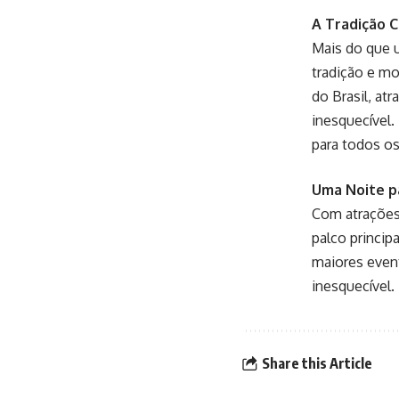
A Tradição 
Mais do que u
tradição e m
do Brasil, at
inesquecível
para todos os
Uma Noite pa
Com atraçõe
palco princip
maiores event
inesquecível.
Share this Article