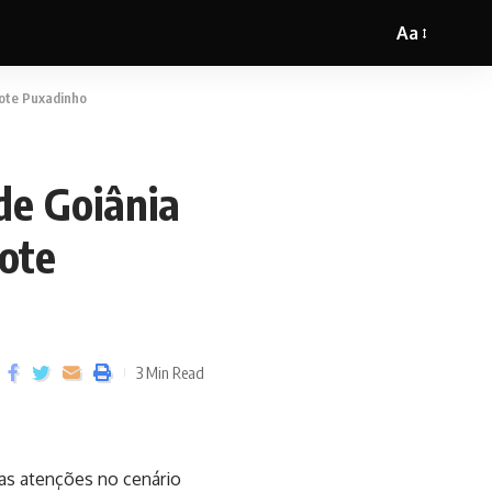
Aa
rote Puxadinho
de Goiânia
ote
3 Min Read
as atenções no cenário