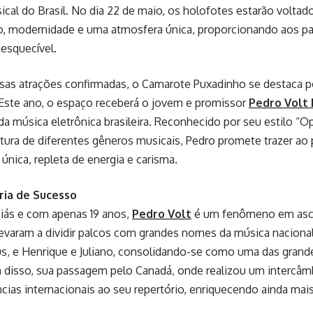
sical do Brasil. No dia 22 de maio, os holofotes estarão volta
ão, modernidade e uma atmosfera única, proporcionando aos pa
nesquecível.
rsas atrações confirmadas, o Camarote Puxadinho se destaca p
 Este ano, o espaço receberá o jovem e promissor
Pedro Volt 
 música eletrônica brasileira. Reconhecido por seu estilo “O
tura de diferentes gêneros musicais, Pedro promete trazer ao
única, repleta de energia e carisma.
ria de Sucesso
oiás e com apenas 19 anos,
Pedro Volt
é um fenômeno em asce
levaram a dividir palcos com grandes nomes da música naciona
us, e Henrique e Juliano, consolidando-se como uma das gran
 disso, sua passagem pelo Canadá, onde realizou um intercâmb
ncias internacionais ao seu repertório, enriquecendo ainda ma