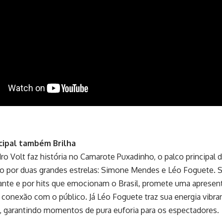
cipal também Brilha
o Volt faz história no Camarote Puxadinho, o palco principal d
o por duas grandes estrelas: Simone Mendes e Léo Foguete. 
ante e por hits que emocionam o Brasil, promete uma apresen
 conexão com o público. Já Léo Foguete traz sua energia vibra
, garantindo momentos de pura euforia para os espectadores.