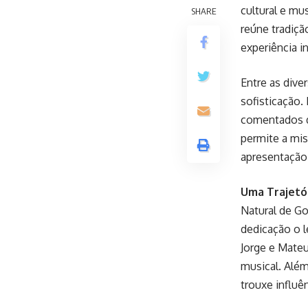
cultural e mu
SHARE
reúne tradiç
experiência i
Entre as dive
sofisticação.
comentados da
permite a mis
apresentação 
Uma Trajetó
Natural de G
dedicação o 
Jorge e Mate
musical. Além
trouxe influê