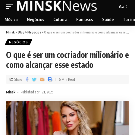
Aa
Música
Negócios
Cultura
Famosos
Saúde
Turis
Minsk
>
Blog
>
Negócios
>
O que é ser um cocriador milionário e como alcançar esse estado
NEGÓCIOS
O que é ser um cocriador milionário e
como alcançar esse estado
Share
6 Min Read
Minsk
Published abril 21, 2025