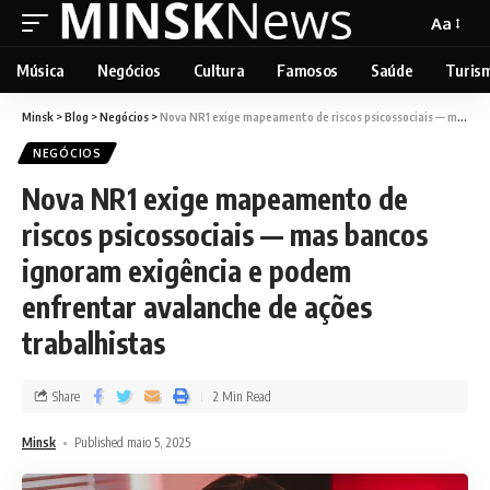
Aa
Música
Negócios
Cultura
Famosos
Saúde
Turis
Minsk
>
Blog
>
Negócios
>
Nova NR1 exige mapeamento de riscos psicossociais — mas bancos ignoram exigência e podem enfrentar avalanche de ações trabalhistas
NEGÓCIOS
Nova NR1 exige mapeamento de
riscos psicossociais — mas bancos
ignoram exigência e podem
enfrentar avalanche de ações
trabalhistas
Share
2 Min Read
Minsk
Published maio 5, 2025