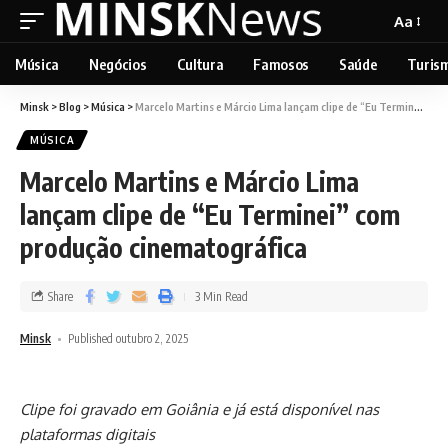
Aa
Música
Negócios
Cultura
Famosos
Saúde
Turis
Minsk
>
Blog
>
Música
>
Marcelo Martins e Márcio Lima lançam clipe de “Eu Terminei” com produção cinematográfica
MÚSICA
Marcelo Martins e Márcio Lima
lançam clipe de “Eu Terminei” com
produção cinematográfica
Share
3 Min Read
Minsk
Published outubro 2, 2025
Clipe foi gravado em Goiânia e já está disponível nas
plataformas digitais