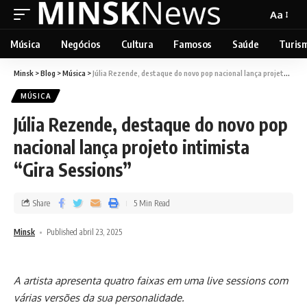
Aa
Música
Negócios
Cultura
Famosos
Saúde
Turis
Minsk
>
Blog
>
Música
>
Júlia Rezende, destaque do novo pop nacional lança projeto intimista “Gira Sessions”
MÚSICA
Júlia Rezende, destaque do novo pop
nacional lança projeto intimista
“Gira Sessions”
Share
5 Min Read
Minsk
Published abril 23, 2025
A artista apresenta quatro faixas em uma live sessions com
várias versões da sua personalidade.