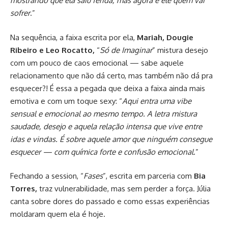
mostrando que ela saiu ferida, mas agora é ele quem vai
sofrer
.”
Na sequência, a faixa escrita por ela,
Mariah, Dougie
Ribeiro e Leo Rocatto,
“
Só de Imaginar
” mistura desejo
com um pouco de caos emocional — sabe aquele
relacionamento que não dá certo, mas também não dá pra
esquecer?! É essa a pegada que deixa a faixa ainda mais
emotiva e com um toque sexy: “
Aqui entra uma vibe
sensual e emocional ao mesmo tempo. A letra mistura
saudade, desejo e aquela relação intensa que vive entre
idas e vindas. É sobre aquele amor que ninguém consegue
esquecer — com química forte e confusão emocional
.”
Fechando a session, “
Fases
”, escrita em parceria com
Bia
Torres,
traz vulnerabilidade, mas sem perder a força. Júlia
canta sobre dores do passado e como essas experiências
moldaram quem ela é hoje.