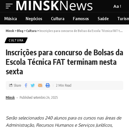
Aa
Música
Negócios
Cultura
Famosos
Saúde
Turis
Minsk
>
Blog
>
Cultura
>
Inscrições para concurso de Bolsas da Escola Técnica FAT terminam nesta sexta
CULTURA
Inscrições para concurso de Bolsas da
Escola Técnica FAT terminam nesta
sexta
Share
2 Min Read
Minsk
Published setembro 24, 2025
Serão selecionados 240 alunos para os cursos nas áreas de
Administração, Recursos Humanos e Serviços Jurídicos,