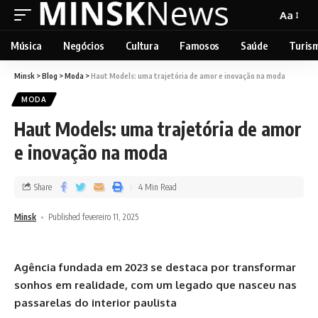
Aa
Música
Negócios
Cultura
Famosos
Saúde
Turis
Minsk
>
Blog
>
Moda
>
Haut Models: uma trajetória de amor e inovação na moda
MODA
Haut Models: uma trajetória de amor
e inovação na moda
Share
4 Min Read
Minsk
Published fevereiro 11, 2025
Agência fundada em 2023 se destaca por transformar
sonhos em realidade, com um legado que nasceu nas
passarelas do interior paulista