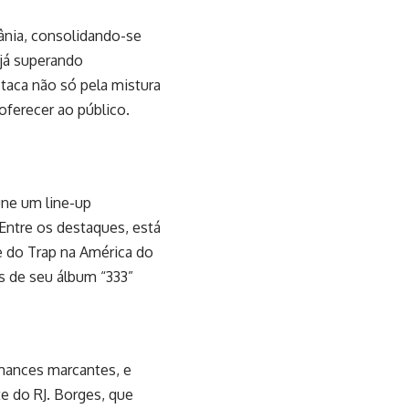
iânia, consolidando-se
já superando
staca não só pela mistura
ferecer ao público.
úne um line-up
 Entre os destaques, está
e do Trap na América do
os de seu álbum “333”
mances marcantes, e
e do RJ. Borges, que