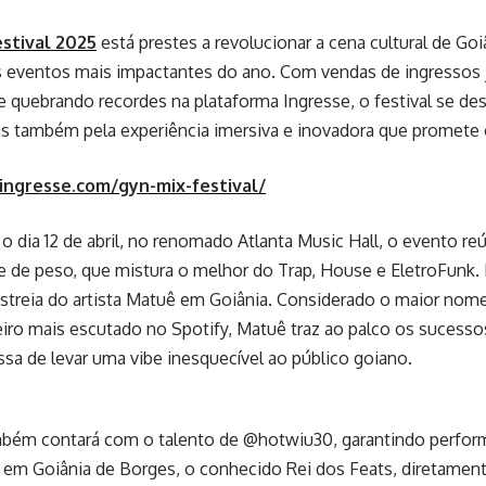
stival 2025
está prestes a revolucionar a cena cultural de Go
eventos mais impactantes do ano. Com vendas de ingressos 
e quebrando recordes na plataforma Ingresse, o festival se de
s também pela experiência imersiva e inovadora que promete o
ingresse.com/gyn-mix-festival/
o dia 12 de abril, no renomado Atlanta Music Hall, o evento re
 e de peso, que mistura o melhor do Trap, House e EletroFunk.
streia do artista Matuê em Goiânia. Considerado o maior nom
leiro mais escutado no Spotify, Matuê traz ao palco os sucess
a de levar uma vibe inesquecível ao público goiano.
bém contará com o talento de @hotwiu30, garantindo perfor
 em Goiânia de Borges, o conhecido Rei dos Feats, diretament