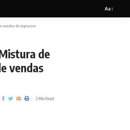
Aa
e vendas de ingressos
Mistura de
de vendas
2 Min Read