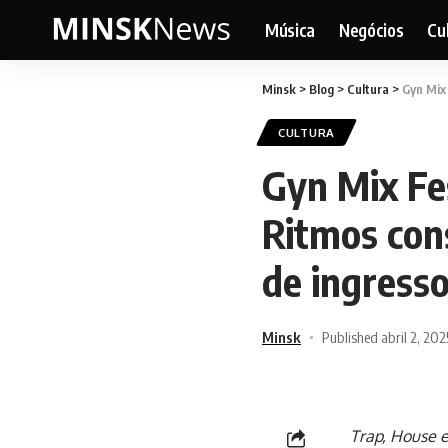
Música
Negócios
Cu
Minsk
>
Blog
>
Cultura
>
Gyn Mix
CULTURA
Gyn Mix Fe
Ritmos con
de ingress
Minsk
Published abril 2, 202
Trap, House e