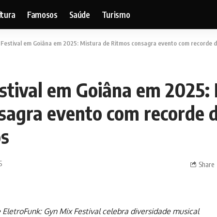
ltura
Famosos
Saúde
Turismo
 Festival em Goiâna em 2025: Mistura de Ritmos consagra evento com recorde d
stival em Goiâna em 2025: 
sagra evento com recorde 
os
5
Share
 EletroFunk: Gyn Mix Festival celebra diversidade musical