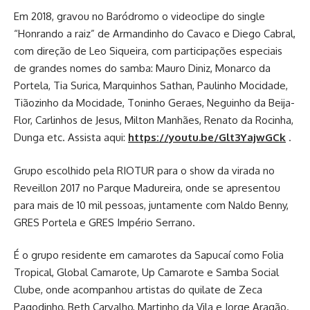
Em 2018, gravou no Baródromo o videoclipe do single
“Honrando a raiz” de Armandinho do Cavaco e Diego Cabral,
com direção de Leo Siqueira, com participações especiais
de grandes nomes do samba: Mauro Diniz, Monarco da
Portela, Tia Surica, Marquinhos Sathan, Paulinho Mocidade,
Tiãozinho da Mocidade, Toninho Geraes, Neguinho da Beija-
Flor, Carlinhos de Jesus, Milton Manhães, Renato da Rocinha,
Dunga etc. Assista aqui:
https://youtu.be/Glt3YajwGCk
.
Grupo escolhido pela RIOTUR para o show da virada no
Reveillon 2017 no Parque Madureira, onde se apresentou
para mais de 10 mil pessoas, juntamente com Naldo Benny,
GRES Portela e GRES Império Serrano.
É o grupo residente em camarotes da Sapucaí como Folia
Tropical, Global Camarote, Up Camarote e Samba Social
Clube, onde acompanhou artistas do quilate de Zeca
Pagodinho, Beth Carvalho, Martinho da Vila e Jorge Aragão.