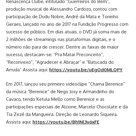
Renascença Clube, intitulado “Guerreiros do Bem”,
produção musical de Alessandro Cardozo, contou com
participação de Dudu Nobre, André da Mata e Toninho
Geraes, lançado no ano de 2017 na Fundição Progresso com
sucesso de público. Em dias atuais, o DVD já soma mais de
2 milhões de streamings nas plataformas digitais, e o
número não para de crescer. Dentre as faixas de maior
sucesso, destacam-se: “Pra Matar Preconceito”,
“Reconvexo”, “Agradecer e Abraçar” e “Batucada do
Arruda” Assista aqui:
https://youtu.be/uEgOd0MLQPY
Em 2017, lançou seu primeiro videoclipe “Chama Berenice”
da música “Berenice” de Nego Josy e Armandinho do
Cavaco, tendo Ketula Mello como Berenice e as
participações especiais de Alcione, Marcelo Chocolate e da
Tia Zezé da Mangueira. Direção de Leonardo Siqueira.
Assista aqui:
https://youtu.be/Bh1Nl3v6xFE