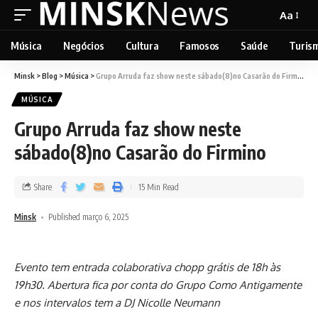
Aa
Música
Negócios
Cultura
Famosos
Saúde
Turis
Minsk
>
Blog
>
Música
>
Grupo Arruda faz show neste sábado(8)no Casarão do Firmino
MÚSICA
Grupo Arruda faz show neste
sábado(8)no Casarão do Firmino
Share
15 Min Read
Minsk
Published março 6, 2025
Evento tem entrada colaborativa chopp grátis de 18h às
19h30. Abertura fica por conta do Grupo Como Antigamente
e nos intervalos tem a DJ Nicolle Neumann