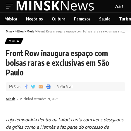
Aa
Música
Negócios
Cultura
Famosos
Saúde
Turis
Minsk
>
Blog
>
Moda
>
Front Row inaugura espaço com bolsas raras e exclusivas em São Paulo
MODA
Front Row inaugura espaço com
bolsas raras e exclusivas em São
Paulo
Share
3 Min Read
Minsk
Published setembro 19, 2025
Loja temporária dentro da Lafort conta com itens desejados
de grifes como a Hermès e faz parte do processo de