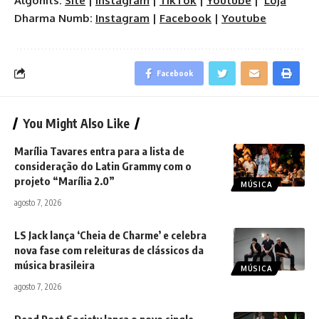
Algohits:
Site
|
Instagram
|
TikTok
|
Youtube
|
Loja
Dharma Numb:
Instagram
|
Facebook
|
Youtube
Facebook
You Might Also Like
Marília Tavares entra para a lista de
consideração do Latin Grammy com o
projeto “Marília 2.0”
MÚSICA
agosto 7, 2026
LS Jack lança ‘Cheia de Charme’ e celebra
nova fase com releituras de clássicos da
música brasileira
MÚSICA
agosto 7, 2026
Dead Poet Society lança o novo single