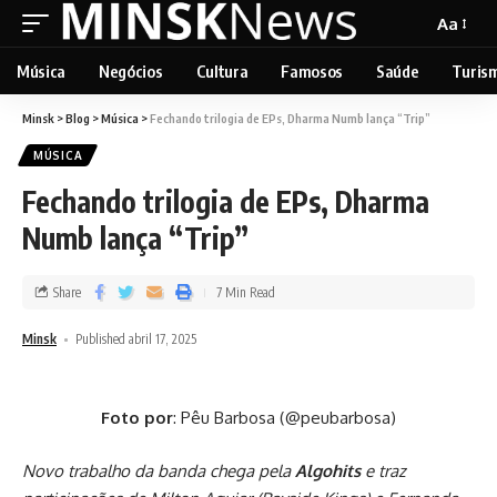
Aa
Música
Negócios
Cultura
Famosos
Saúde
Turis
Minsk
>
Blog
>
Música
>
Fechando trilogia de EPs, Dharma Numb lança “Trip”
MÚSICA
Fechando trilogia de EPs, Dharma
Numb lança “Trip”
Share
7 Min Read
Minsk
Published abril 17, 2025
Foto por
: Pêu Barbosa (@peubarbosa)
Novo trabalho da banda chega pela
Algohits
e traz