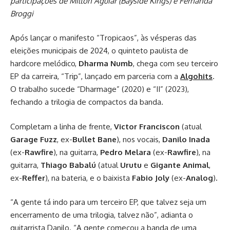
participações de Milton Aguiar (Bayside Kings) e Fernanda
Broggi
Após lançar o manifesto “Tropicaos”, às vésperas das
eleições municipais de 2024, o quinteto paulista de
hardcore melódico,
Dharma Numb
, chega com seu terceiro
EP da carreira, “Trip”, lançado em parceria com a
Algohits
.
O trabalho sucede “Dharmage” (2020) e “II” (2023),
fechando a trilogia de compactos da banda.
Completam a linha de frente,
Victor Franciscon
(atual
Garage Fuzz
, ex-
Bullet Bane
), nos vocais,
Danilo Inada
(ex-
Rawfire
), na guitarra,
Pedro Melara
(ex-
Rawfire
), na
guitarra,
Thiago Babalú
(atual
Urutu
e
Gigante Animal
,
ex-
Reffer
), na bateria, e o baixista
Fabio Joly
(ex-
Analog
)
.
“A gente tá indo para um terceiro EP, que talvez seja um
encerramento de uma trilogia, talvez não”, adianta o
guitarrista Danilo. “A gente começou a banda de uma