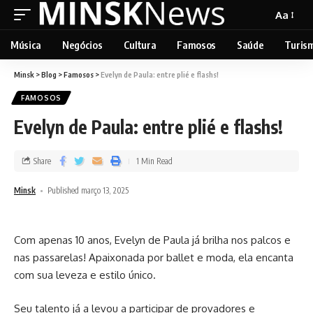
Aa
Música
Negócios
Cultura
Famosos
Saúde
Turis
Minsk
>
Blog
>
Famosos
>
Evelyn de Paula: entre plié e flashs!
FAMOSOS
Evelyn de Paula: entre plié e flashs!
Share
1 Min Read
Minsk
Published março 13, 2025
Com apenas 10 anos, Evelyn de Paula já brilha nos palcos e
nas passarelas! Apaixonada por ballet e moda, ela encanta
com sua leveza e estilo único.
Seu talento já a levou a participar de provadores e