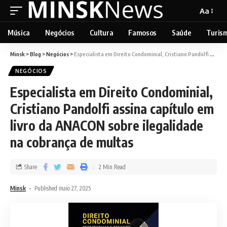
Aa
Música
Negócios
Cultura
Famosos
Saúde
Turis
Minsk
>
Blog
>
Negócios
>
Especialista em Direito Condominial, Cristiano Pandolfi assina capítulo em livro da ANACON sobre ilegalidade na cobrança de multas
NEGÓCIOS
Especialista em Direito Condominial,
Cristiano Pandolfi assina capítulo em
livro da ANACON sobre ilegalidade
na cobrança de multas
Share
2 Min Read
Minsk
Published maio 27, 2025