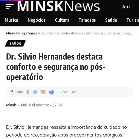
Aa
Música
Negócios
Cultura
Famosos
Saúde
Turis
Minsk
>
Blog
>
Saúde
>
Dr. Sílvio Hernandes destaca conforto e segurança no pós-operatório
SAÚDE
Dr. Sílvio Hernandes destaca
conforto e segurança no pós-
operatório
Share
1 Min Read
Minsk
Published setembro 23, 2025
Dr. Sílvio Hernandes
ressalta a importância do cuidado no
período de recuperação após procedimentos cirúrgicos.