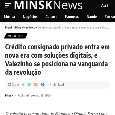
Aa
Música
Negócios
Cultura
Famosos
Saúde
Turis
Minsk
>
Blog
>
Negócios
>
Crédito consignado privado entra em nova era com soluções digitais, e Valezinho se posiciona na vanguarda da revolução
NEGÓCIOS
Crédito consignado privado entra em
nova era com soluções digitais, e
Valezinho se posiciona na vanguarda
da revolução
Share
4 Min Read
Minsk
Published fevereiro 28, 2025
O Valezinho, um produto do Banqueiro Digital. Em sua pré-