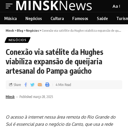
Aa
Música
Negócios
Cultura
Famosos
Saúde
Turis
Minsk
>
Blog
>
Negócios
>
Conexão via satélite da Hughes viabiliza expansão de queijaria artesanal do Pampa gaúcho
NEGÓCIOS
Conexão via satélite da Hughes
viabiliza expansão de queijaria
artesanal do Pampa gaúcho
Share
4 Min Read
Minsk
Published março 28, 2025
O acesso à internet nessa área remota do Rio Grande do
Sul é essencial para o negócio da Canto, que usa a rede