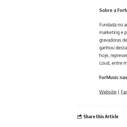
Sobre a ForM
Fundada no a
marketing e 
gravadoras de
ganhou destaq
hoje, repres
Loud, entre m
ForMusic nas
Website
|
Fa
Share this Article