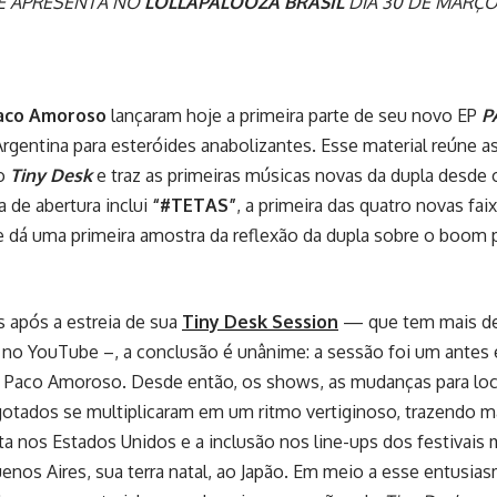
SE APRESENTA NO
LOLLAPALOOZA BRASIL
DIA 30 DE MARÇ
aco Amoroso
lançaram hoje a primeira parte de seu novo EP
P
Argentina para esteróides anabolizantes. Esse material reúne a
no
Tiny Desk
e traz as primeiras músicas novas da dupla desde
xa de abertura inclui
“#TETAS”
, a primeira das quatro novas faix
 e dá uma primeira amostra da reflexão da dupla sobre o boom 
 após a estreia de sua
Tiny Desk Session
— que tem mais de
 no YouTube –, a conclusão é unânime: a sessão foi um antes 
 Paco Amoroso. Desde então, os shows, as mudanças para loc
gotados se multiplicaram em um ritmo vertiginoso, trazendo m
a nos Estados Unidos e a inclusão nos line-ups dos festivais
nos Aires, sua terra natal, ao Japão. Em meio a esse entusi