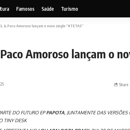
ltura
Famosos
Saúde
Turismo
L & Paco Amoroso lançam o novo single “#TETAS”
Paco Amoroso lançam o nov
025
Share
PARTE DO FUTURO EP
PAPOTA
, JUNTAMENTE DAS VERSÕES 
O TINY DESK