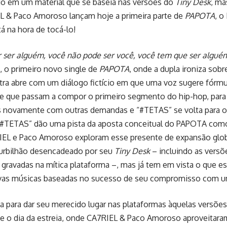
do em um material que se baseia nas versões do
Tiny Desk
, ma
L & Paco Amoroso lançam hoje a primeira parte de
PAPOTA
, o
á na hora de tocá-lo!
 ser alguém, você não pode ser você, você tem que ser alguém
, o primeiro novo single de
PAPOTA
, onde a dupla ironiza sobr
letra abre com um diálogo fictício em que uma voz sugere fórmu
ve que passam a compor o primeiro segmento do hip-hop, par
s novamente com outras demandas e “#TETAS” se volta para o p
 “#TETAS” dão uma pista da aposta conceitual do PAPOTA com
EL e Paco Amoroso exploram esse presente de expansão glob
turbilhão desencadeado por seu
Tiny Desk
­– incluindo as vers
gravadas na mítica plataforma ­–, mas já tem em vista o que est
ovas músicas baseadas no sucesso de seu compromisso com u
 para dar seu merecido lugar nas plataformas àquelas versõe
e o dia da estreia, onde CA7RIEL & Paco Amoroso aproveitar