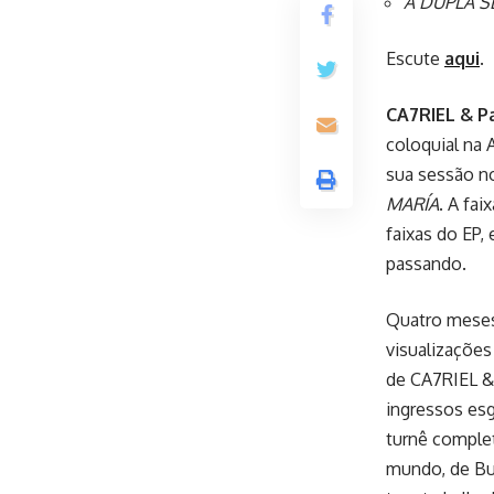
A DUPLA 
Escute
aqui
.
CA7RIEL & P
coloquial na 
sua sessão 
MARÍA
. A fai
faixas do EP,
passando.
Quatro meses
visualizações
de CA7RIEL &
ingressos es
turnê complet
mundo, de Bue