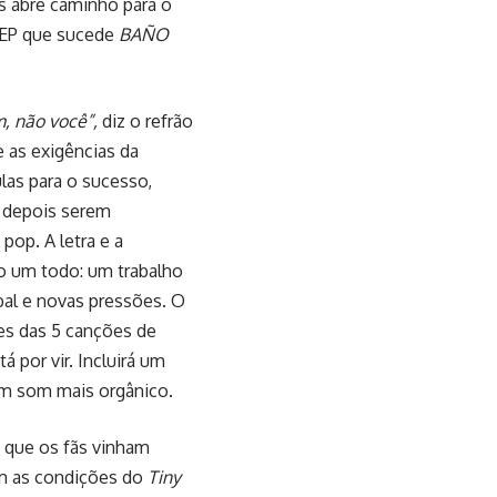
s abre caminho para o
 EP que sucede
BAÑO
, não você”,
diz o refrão
e as exigências da
las para o sucesso,
a depois serem
op. A letra e a
o um todo: um trabalho
al e novas pressões. O
ões das 5 canções de
á por vir. Incluirá um
m som mais orgânico.
s que os fãs vinham
am as condições do
Tiny