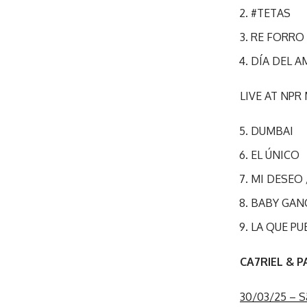
#TETAS
RE FORRO
DÍA DEL A
LIVE AT NPR
DUMBAI
EL ÚNICO
MI DESEO 
BABY GAN
LA QUE PU
CA7RIEL & 
30/03/25 – Sã