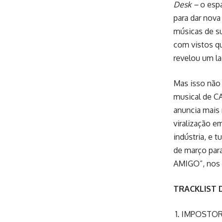
Desk
­–
o espa
para dar nova
músicas de s
com vistos qu
revelou um l
Mas isso não 
musical de C
anuncia mais 
viralização 
indústria, e 
de março par
AMIGO”, nos 
TRACKLIST 
IMPOSTO