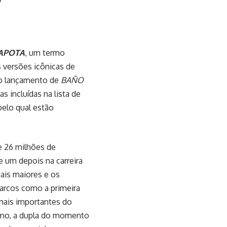
O
APOTA
, um termo
s versões icônicas de
 o lançamento de
BAÑO
as incluídas na lista de
pelo qual estão
 26 milhões de
e um depois na carreira
ais maiores e os
arcos como a primeira
 mais importantes do
asmo, a dupla do momento