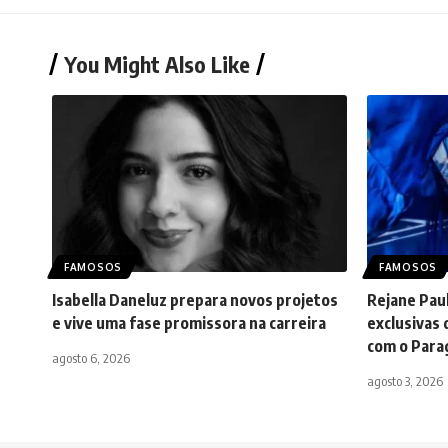
You Might Also Like
FAMOSOS
FAMOSOS
Isabella Daneluz prepara novos projetos
Rejane Paul
e vive uma fase promissora na carreira
exclusivas 
com o Parag
agosto 6, 2026
agosto 3, 2026