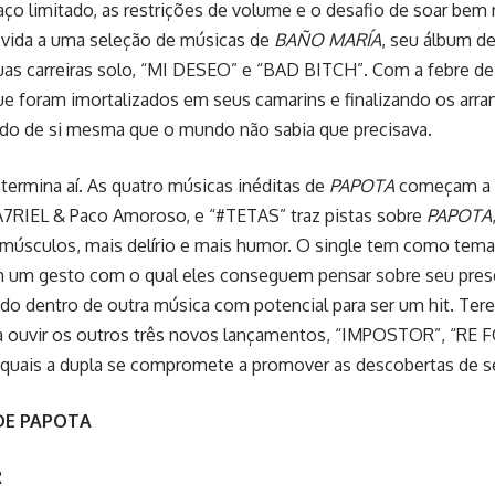
ço limitado, as restrições de volume e o desafio de soar bem 
 vida a uma seleção de músicas de
BAÑO MARÍA
, seu álbum 
uas carreiras solo, “MI DESEO” e “BAD BITCH”. Com a febre de
e foram imortalizados em seus camarins e finalizando os arran
ado de si mesma que o mundo não sabia que precisava.
termina aí. As quatro músicas inéditas de
PAPOTA
começam a d
A7RIEL & Paco Amoroso, e “#TETAS” traz pistas sobre
PAPOTA
músculos, mais delírio e mais humor. O single tem como tema
em um gesto com o qual eles conseguem pensar sobre seu pres
tudo dentro de outra música com potencial para ser um hit. Ter
a ouvir os outros três novos lançamentos, “IMPOSTOR”, “RE 
quais a dupla se compromete a promover as descobertas de s
DE PAPOTA
R