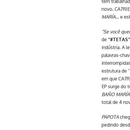
tem trabalha
novo. CA7RIE
MARÍA
… e est
“Se você quer
de
“#TETAS”
indústria. A 
palavras-cha
interrompida
estrutura de
em que CA7RI
EP surge do 
BAÑO MARÍA
total de 4 n
PAPOTA
chega
pedindo desd