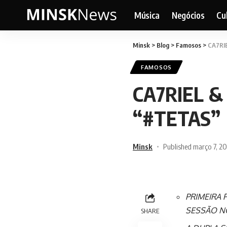
Música
Negócios
Cu
Minsk
>
Blog
>
Famosos
>
CA7RIE
FAMOSOS
CA7RIEL & 
“#TETAS”
Minsk
Published março 7, 2
PRIMEIRA 
SESSÃO N
SHARE