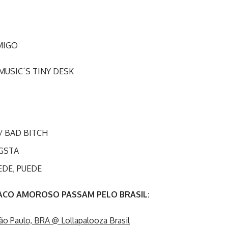
MIGO
 MUSIC´S TINY DESK
/ BAD BITCH
GSTA
EDE, PUEDE
PACO AMOROSO PASSAM PELO BRASIL:
o Paulo, BRA @ Lollapalooza Brasil