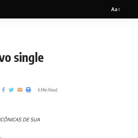
Aa
o single
6 Min Read
ICÔNICAS DE SUA