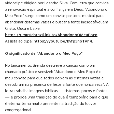
videoclipe dirigido por Leandro Silva. Com letra que convida
à renovação espiritual e à confiança em Deus, “Abandono o
Meu Poço” surge como um convite pastoral-musical para
abandonar cisternas vazias e buscar a fonte inesgotável em
Cristo. Ouça e baixe:
https://umusicbrazil.lnk.to/AbandonoOMeuPoco
.
Assista ao clipe:
https://youtu.be/kvfp5noTVh4
.
O significado de “Abandono o Meu Poço”
No lançamento, Brenda descreve a canção como um
chamado prático e sensível: “Abandono o Meu Poço é o
meu convite para que todos deixem as cisternas vazias e
descubram na presença de Jesus a fonte que nunca seca”. A
letra trabalha imagens bíblicas — cisternas, poços e fontes
— e propõe uma transição do que é temporário para o que
é eterno, tema muito presente na tradição do louvor
congregacional.