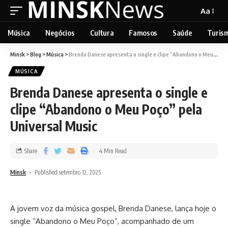
Aa
Música
Negócios
Cultura
Famosos
Saúde
Turis
Minsk
>
Blog
>
Música
>
Brenda Danese apresenta o single e clipe “Abandono o Meu Poço” pela Universal Music
MÚSICA
Brenda Danese apresenta o single e
clipe “Abandono o Meu Poço” pela
Universal Music
Share
4 Min Read
Minsk
Published setembro 12, 2025
A jovem voz da música gospel, Brenda Danese, lança hoje o
single “Abandono o Meu Poço”, acompanhado de um