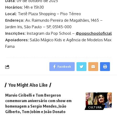
Data:
09 de outubro de 2025
Horários:
14h e 15h30
Local:
Tietê Plaza Shopping – Piso Térreo
Endereço:
Av. Raimundo Pereira de Magalhães, 1465 –
Jardim Iris, São Paulo – SP, 05145-000
Inscrições:
Instagram da Pop School –
@popschooloficial
Apoiadores:
Salão Mágico Kids e Agência de Modelos Max
Fama
Facebook
You Might Also Like
Marvio Ciribelli e Tom Bergeron
comemoram aniversário com show em
homenagem a Sergio Mendes, João
CULTURA
Gilberto, Tom Jobim e João Donato