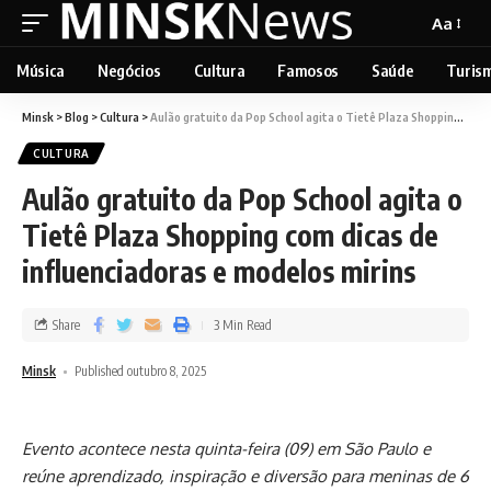
Aa
Música
Negócios
Cultura
Famosos
Saúde
Turis
Minsk
>
Blog
>
Cultura
>
Aulão gratuito da Pop School agita o Tietê Plaza Shopping com dicas de influenciadoras e modelos mirins
CULTURA
Aulão gratuito da Pop School agita o
Tietê Plaza Shopping com dicas de
influenciadoras e modelos mirins
Share
3 Min Read
Minsk
Published outubro 8, 2025
Evento acontece nesta quinta-feira (09) em São Paulo e
reúne aprendizado, inspiração e diversão para meninas de 6