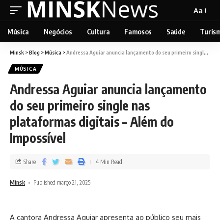
Aa
Música
Negócios
Cultura
Famosos
Saúde
Turis
Minsk
>
Blog
>
Música
>
Andressa Aguiar anuncia lançamento do seu primeiro single nas plataformas digitais – Além do Impossível
MÚSICA
Andressa Aguiar anuncia lançamento
do seu primeiro single nas
plataformas digitais – Além do
Impossível
Share
4 Min Read
Minsk
Published março 21, 2025
A cantora Andressa Aguiar apresenta ao público seu mais