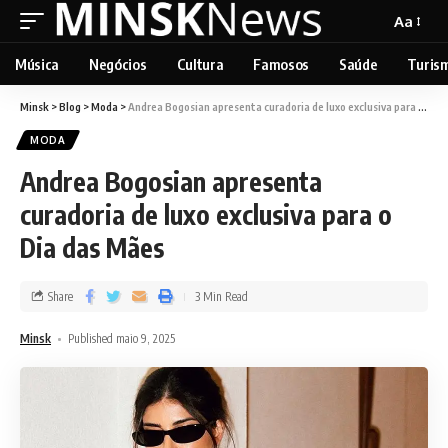
Aa
Música
Negócios
Cultura
Famosos
Saúde
Turis
Minsk
>
Blog
>
Moda
>
Andrea Bogosian apresenta curadoria de luxo exclusiva para o Dia das Mães
MODA
Andrea Bogosian apresenta
curadoria de luxo exclusiva para o
Dia das Mães
Share
3 Min Read
Minsk
Published maio 9, 2025