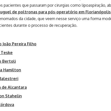
os pacientes que passaram por cirurgias como lipoaspiração, a
luguel de poltronas para
pós-operatório em Florianópolis
enomados da cidade, que veem nesse serviço uma forma moder
cientes durante o processo de recuperação.
 João Pereira Filho
l Teske
 Bertoli
ia Hamilton
Balestreri
a de Alcantara
on Stahelin
Córdova