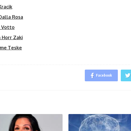
Kracik
Dalla Rosa
o Votto
 Horr Zaki
rme Teske
Facebook