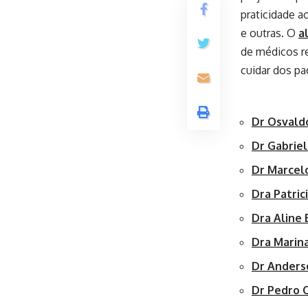
praticidade a
e outras. O
a
de médicos r
cuidar dos pa
Dr Osvaldo
Dr Gabrie
Dr Marcelo
Dra Patric
Dra Aline 
Dra Marin
Dr Anders
Dr Pedro 