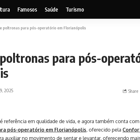
ltura
Famosos
Saúde
Turismo
e poltronas para pós-operatório em Florianópolis
 poltronas para pós-operat
is
9, 2025
Share
 é referência em qualidade de vida, e agora também conta co
ra pós-operatório em Florianópolis
, oferecido pela
Confor
ra auxiliar no movimento de sentar e levantar, oferecendo ma