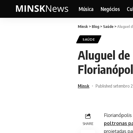
Música
Negócios
Cu
Minsk
>
Blog
>
Saúde
>
Aluguel d
SAÚDE
Aluguel de
Florianópol
Minsk
Published setembro 2
Florianópolis
poltronas pa
SHARE
projetadas pa