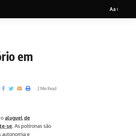
Aa
ório em
2 Min Read
m o
aluguel
de
te-se
. As poltronas são
is autonomia e