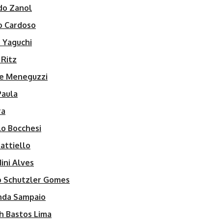
do Zanol
o Cardoso
 Yaguchi
 Ritz
ne Meneguzzi
Paula
ra
lo Bocchesi
attiello
dini Alves
o Schutzler Gomes
nda Sampaio
h Bastos Lima