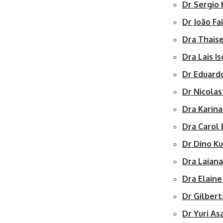
Dr Sergio 
Dr João Fa
Dra Thais
Dra Lais I
Dr Eduard
Dr Nicolas
Dra Karin
Dra Carol
Dr Dino K
Dra Laian
Dra Elaine
Dr Gilbert
Dr Yuri As