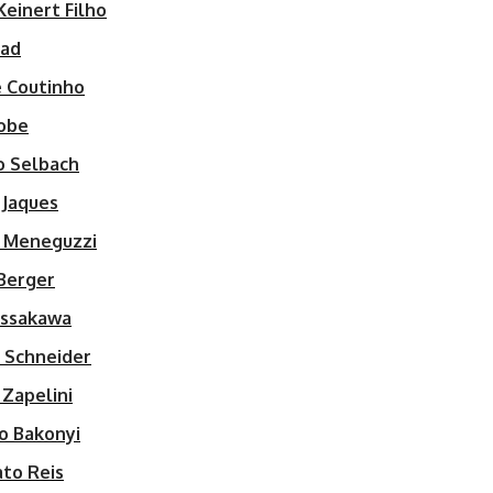
Keinert Filho
iad
e Coutinho
sobe
o Selbach
 Jaques
a Meneguzzi
 Berger
ussakawa
a Schneider
 Zapelini
o Bakonyi
ato Reis