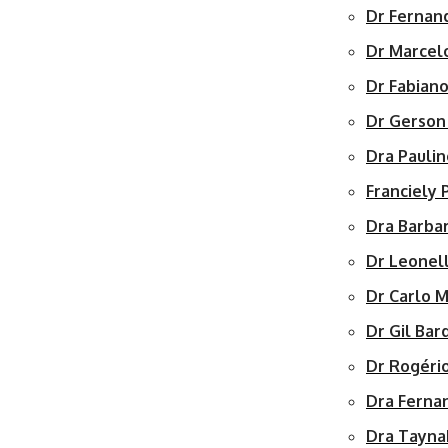
Dr Fernan
Dr Marcel
Dr Fabiano
Dr Gerson
Dra Pauli
Franciely 
Dra Barba
Dr Leonel
Dr Carlo M
Dr Gil Bar
Dr Rogéri
Dra Ferna
Dra Tayna