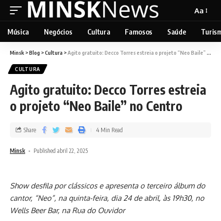
Aa
Música
Negócios
Cultura
Famosos
Saúde
Turis
Minsk
>
Blog
>
Cultura
>
Agito gratuito: Decco Torres estreia o projeto “Neo Baile” no Centro
CULTURA
Agito gratuito: Decco Torres estreia
o projeto “Neo Baile” no Centro
Share
4 Min Read
Minsk
Published abril 22, 2025
Show desfila por clássicos e apresenta o terceiro álbum do
cantor, “Neo”, na quinta-feira, dia 24 de abril, às 19h30, no
Wells Beer Bar, na Rua do Ouvidor