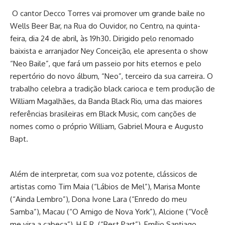
O cantor Decco Torres vai promover um grande baile no
Wells Beer Bar, na Rua do Ouvidor, no Centro, na quinta-
feira, dia 24 de abril, às 19h30. Dirigido pelo renomado
baixista e arranjador Ney Conceição, ele apresenta o show
“Neo Baile”, que fará um passeio por hits eternos e pelo
repertório do novo álbum, “Neo”, terceiro da sua carreira. O
trabalho celebra a tradição black carioca e tem produção de
William Magalhães, da Banda Black Rio, uma das maiores
referências brasileiras em Black Music, com canções de
nomes como o próprio William, Gabriel Moura e Augusto
Bapt.
Além de interpretar, com sua voz potente, clássicos de
artistas como Tim Maia (“Lábios de Mel”), Marisa Monte
(“Ainda Lembro”), Dona Ivone Lara (“Enredo do meu
Samba”), Macau (“O Amigo de Nova York”), Alcione (“Você
me vira a cabeça”), H.E.R. (“Best Part”), Emílio Santiago